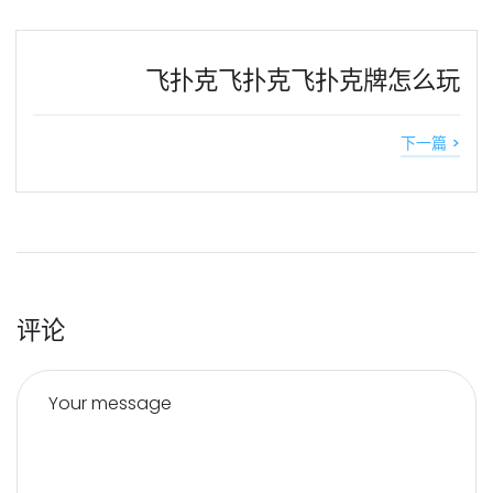
飞扑克飞扑克飞扑克牌怎么玩
下一篇 >
评论
Your message