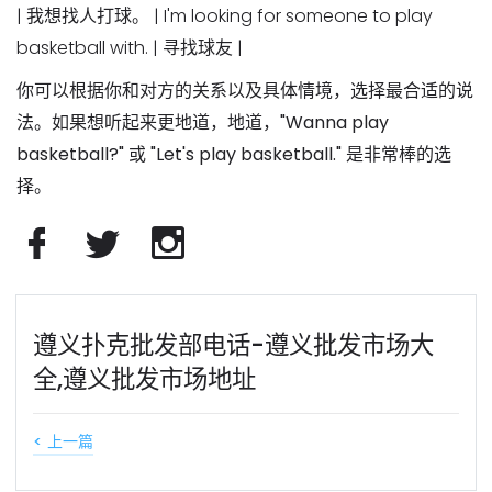
| 我想找人打球。 | I'm looking for someone to play
basketball with. | 寻找球友 |
你可以根据你和对方的关系以及具体情境，选择最合适的说
法。如果想听起来更地道，地道，
"Wanna play
basketball?"
或
"Let's play basketball."
是非常棒的选
择。
遵义扑克批发部电话-遵义批发市场大
全,遵义批发市场地址
< 上一篇