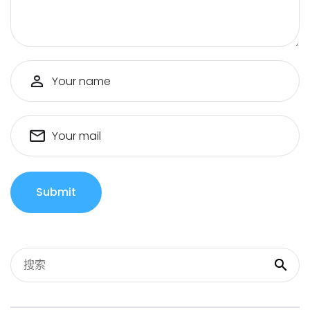
Your name
Your mail
Submit