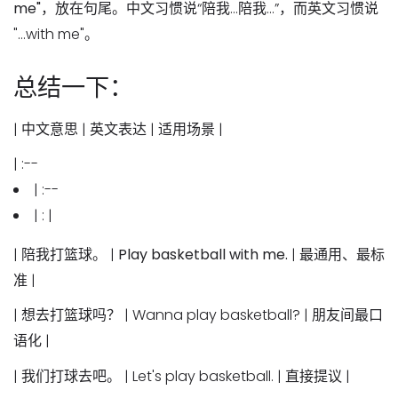
me"
，放在句尾。中文习惯说“陪我...陪我...”，而英文习惯说
"...with me"。
总结一下：
| 中文意思 | 英文表达 | 适用场景 |
| :--
| :--
| : |
|
陪我打篮球。
|
Play basketball with me.
|
最通用、最标
准
|
| 想去打篮球吗？ | Wanna play basketball? |
朋友间最口
语化
|
| 我们打球去吧。 | Let's play basketball. | 直接提议 |