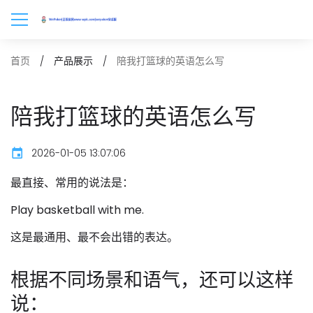
陪我打篮球的英语怎么写
首页
产品展示
陪我打篮球的英语怎么写
2026-01-05 13:07:06
最直接、常用的说法是：
Play basketball with me.
这是最通用、最不会出错的表达。
根据不同场景和语气，还可以这样
说：